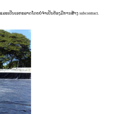
ະເປັນເອກະລາດໂດຍບໍ່ຈໍາເປັນຕ້ອງມີການສ້າງ subcontract.