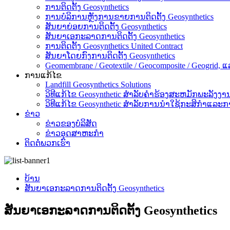
ການຕິດຕັ້ງ Geosynthetics
ການບໍລິການຫຼັງການຂາຍການຕິດຕັ້ງ Geosynthetics
ສັນຍາຍ່ອຍການຕິດຕັ້ງ Geosynthetics
ສັນຍາເອກະລາດການຕິດຕັ້ງ Geosynthetics
ການຕິດຕັ້ງ Geosynthetics United Contract
ສັນຍາໂດຍກົງການຕິດຕັ້ງ Geosynthetics
Geomembrane / Geotextile / Geocomposite / Geogrid, ແ
ການແກ້ໄຂ
Landfill Geosynthetics Solutions
ວິທີແກ້ໄຂ Geosynthetic ສໍາລັບຄໍາຮ້ອງສະຫມັກພະລັງງາ
ວິທີແກ້ໄຂ Geosynthetic ສໍາລັບການນໍາໃຊ້ກະສິກໍາແລະກ
ຂ່າວ
ຂ່າວຂອງບໍລິສັດ
ຂ່າວອຸດສາຫະກໍາ
ຕິດຕໍ່ພວກເຮົາ
ບ້ານ
ສັນຍາເອກະລາດການຕິດຕັ້ງ Geosynthetics
ສັນຍາເອກະລາດການຕິດຕັ້ງ Geosynthetics