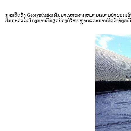
ການຕິດຕັ້ງ Geosynthetics ສັນຍາເອກະລາດຫມາຍຄວາມວ່າພວກເຮົາສ
ປົກກະຕິແລ້ວໂຄງການທີ່ກ່ຽວຂ້ອງບໍ່ໃຫຍ່ຫຼາຍແລະການຕິດຕັ້ງທັ