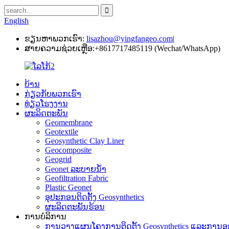
English
ຂຽນຫາພວກເຮົາ:
lisazhou@yingfangeo.com
|
ສາຍຄວາມຊ່ວຍເຫຼືອ:
+8617717485119 (Wechat/WhatsApp)
ບ້ານ
ກ່ຽວກັບພວກເຮົາ
ທ່ຽວໂຮງງານ
ຜະລິດຕະພັນ
Geomembrane
Geotextile
Geosynthetic Clay Liner
Geocomposite
Geogrid
Geonet ລະບາຍນ້ໍາ
Geofiltration Fabric
Plastic Geonet
ອຸປະກອນຕິດຕັ້ງ Geosynthetics
ຜະລິດຕະພັນຮ້ອນ
ການບໍລິການ
ການວາງແຜນໂຄງການຕິດຕັ້ງ Geosynthetics ແລະການ