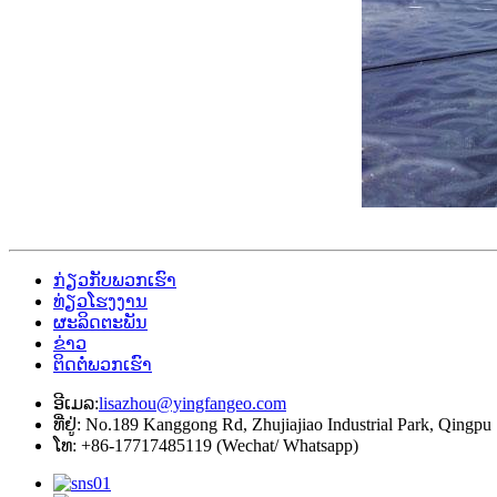
ກ່ຽວກັບພວກເຮົາ
ທ່ຽວໂຮງງານ
ຜະລິດຕະພັນ
ຂ່າວ
ຕິດຕໍ່ພວກເຮົາ
ອີເມລ:
lisazhou@yingfangeo.com
ທີ່ຢູ່: No.189 Kanggong Rd, Zhujiajiao Industrial Park, Qingpu
ໂທ: +86-17717485119 (Wechat/ Whatsapp)