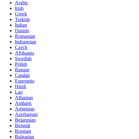
Arabic
Irish
Greek
Turkish
Italian
Danish
Romanian
Indonesian
Czech
Afrikaans
Swedish
Polish
Basque
Catalan
Esperanto
Hindi
Lao
Albanian
Amharic
Armenian
Azerbaijani
Belarusian
Bengali
Bosnian
Bulgarian