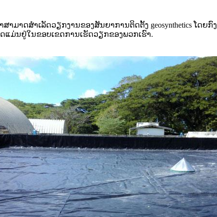
າມາດສໍາເລັດວຽກງານຂອງສັນຍາການຕິດຕັ້ງ geosynthetics ໂດຍກົງແລ
ງຫມົດແມ່ນຢູ່ໃນຂອບເຂດການເຮັດວຽກຂອງພວກເຮົາ.