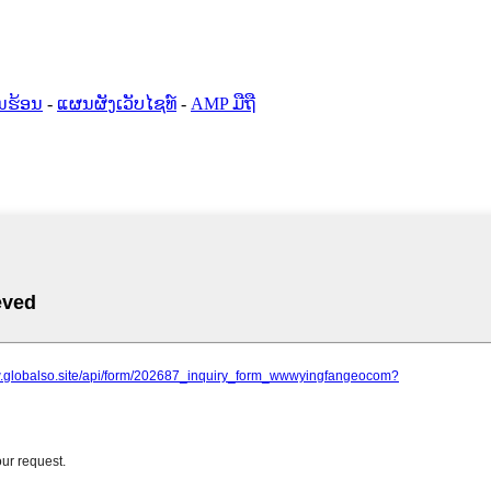
ນຮ້ອນ
-
ແຜນຜັງເວັບໄຊທ໌
-
AMP ມືຖື