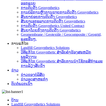
ອອກແບບ
ການຕິດຕັ້ງ Geosynthetics
ການບໍລິການຫຼັງການຂາຍການຕິດຕັ້ງ Geosynthetics
ສັນຍາຍ່ອຍການຕິດຕັ້ງ Geosynthetics
ສັນຍາເອກະລາດການຕິດຕັ້ງ Geosynthetics
ການຕິດຕັ້ງ Geosynthetics United Contract
ສັນຍາໂດຍກົງການຕິດຕັ້ງ Geosynthetics
Geomembrane / Geotextile / Geocomposite / Geogrid,
ແລະອື່ນໆ.
ການແກ້ໄຂ
Landfill Geosynthetics Solutions
ວິທີແກ້ໄຂ Geosynthetic ສໍາລັບຄໍາຮ້ອງສະຫມັກ
ພະລັງງານ
ວິທີແກ້ໄຂ Geosynthetic ສໍາລັບການນໍາໃຊ້ກະສິກໍາແລະ
ການລ້ຽງສັດນ້ໍາ
ຂ່າວ
ຂ່າວຂອງບໍລິສັດ
ຂ່າວອຸດສາຫະກໍາ
ຕິດຕໍ່ພວກເຮົາ
ບ້ານ
Landfill Geosynthetics Solutions