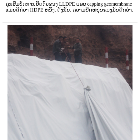
ຄຸນສົມບັດການຍືດຕົວຂອງ LLDPE ແລະ capping geomembrane
ແມ່ນດີກ່ວາ HDPE ຫນຶ່ງ. ດັ່ງນັ້ນ, ຄວາມຍືດຫຍຸ່ນຂອງມັນດີກວ່າ.