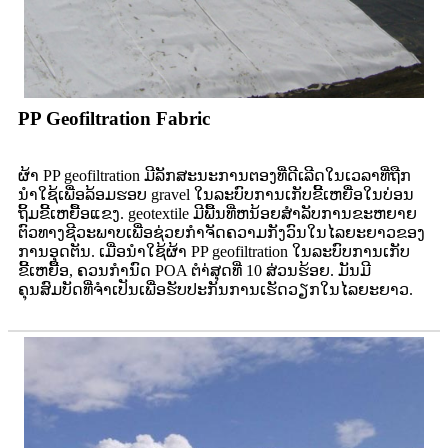
PP Geofiltration Fabric
ຜ້າ PP geofiltration ມີລັກສະນະການຕອງທີ່ດີເລີດໃນເວລາທີ່ຖືກ
ນໍາໃຊ້ເພື່ອລ້ອມຮອບ gravel ໃນລະບົບການເກັບຂີ້ເຫຍື່ອໃນບ່ອນ
ຖິ້ມຂີ້ເຫຍື້ອແຂງ. geotextile ມີພື້ນທີ່ຫນ້ອຍສໍາລັບການຂະຫຍາຍ
ຕົວທາງຊີວະພາບເພື່ອຊ່ວຍກໍາຈັດຄວາມກັງວົນໃນໄລຍະຍາວຂອງ
ການອຸດຕັນ. ເມື່ອນໍາໃຊ້ຜ້າ PP geofiltration ໃນລະບົບການເກັບ
ຂີ້ເຫຍື້ອ, ຄວນກໍານົດ POA ຕໍາ່ສຸດທີ່ 10 ສ່ວນຮ້ອຍ. ມັນມີ
ຄຸນສົມບັດທີ່ຈໍາເປັນເພື່ອຮັບປະກັນການເຮັດວຽກໃນໄລຍະຍາວ.