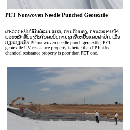
PET Nonwoven Needle Punched Geotextile
ຜະລິດຕະພັນນີ້ຕົ້ນຕໍແມ່ນແຍກ, ການກັ່ນຕອງ, ການລະບາຍນ້ໍາ
ແລະຫນ້າທີ່ປ້ອງກັນໃນລະບົບການຂຸດຂີ້ເຫຍື້ອແລະຝາປິດ. ເມື່ອ
ປຽບທຽບກັບ PP nonwoven needle punch geotextile, PET
geotextile UV resistance property is better than PP but its
chemical resistance property is poor than PET one.