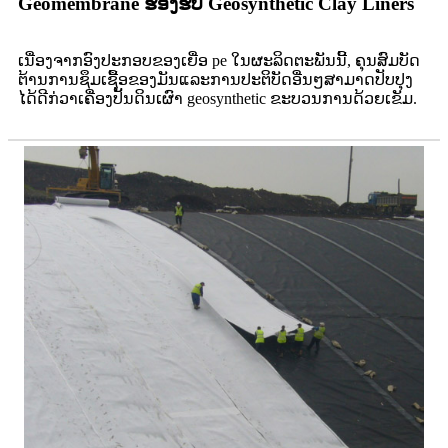
Geomembrane ຮອງຮັບ Geosynthetic Clay Liners
ເນື່ອງຈາກອົງປະກອບຂອງເຍື່ອ pe ໃນຜະລິດຕະພັນນີ້, ຄຸນສົມບັດ
ຕ້ານການຊຶມເຊື້ອຂອງມັນແລະການປະຕິບັດອື່ນໆສາມາດປັບປຸງ
ໄດ້ດີກ່ວາເຄື່ອງປັ້ນດິນເຜົາ geosynthetic ຂະບວນການດ້ວຍເຂັມ.