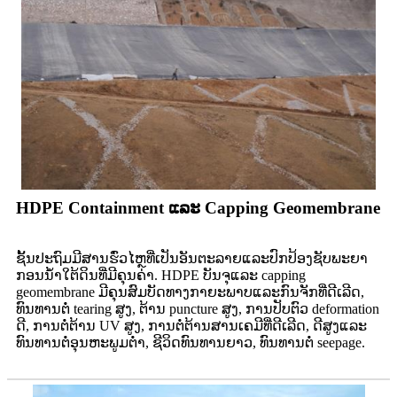
HDPE Containment ແລະ Capping Geomembrane
ຊັ້ນປະຖົມມີສານຮົ່ວໄຫຼທີ່ເປັນອັນຕະລາຍແລະປົກປ້ອງຊັບພະຍາ
ກອນນ້ໍາໃຕ້ດິນທີ່ມີຄຸນຄ່າ. HDPE ບັນຈຸແລະ capping
geomembrane ມີຄຸນສົມບັດທາງກາຍະພາບແລະກົນຈັກທີ່ດີເລີດ,
ທົນທານຕໍ່ tearing ສູງ, ຕ້ານ puncture ສູງ, ການປັບຕົວ deformation
ດີ, ການຕໍ່ຕ້ານ UV ສູງ, ການຕໍ່ຕ້ານສານເຄມີທີ່ດີເລີດ, ດີສູງແລະ
ທົນທານຕໍ່ອຸນຫະພູມຕ່ໍາ, ຊີວິດທົນທານຍາວ, ທົນທານຕໍ່ seepage.