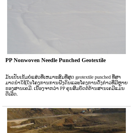
PP Nonwoven Needle Punched Geotextile
ມັນ​ເປັນ​ເຂັມ​ບໍ່​ແສ່ວ​ທີ່​ເຫມາະ​ສົມ​ທີ່​ສຸດ geotextile punched ທີ່​ສາ​
ມາດ​ນໍາ​ໃຊ້​ໃນ​ໂຄງ​ການ​ການ​ຝັງ​ດິນ​ແລະ​ໂຄງ​ການ​ດັ່ງ​ກ່າວ​ທີ່​ມີ​ຫຼາຍ​
ຂອງ​ສານ​ເຄ​ມີ​. ເນື່ອງຈາກວ່າ PP ຄຸນສົມບັດຕໍ່ຕ້ານສານເຄມີແມ່ນ
ດີເລີດ.