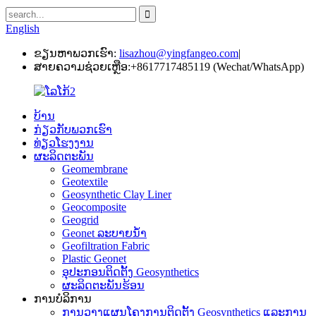
English
ຂຽນຫາພວກເຮົາ:
lisazhou@yingfangeo.com
|
ສາຍຄວາມຊ່ວຍເຫຼືອ:
+8617717485119 (Wechat/WhatsApp)
ບ້ານ
ກ່ຽວກັບພວກເຮົາ
ທ່ຽວໂຮງງານ
ຜະລິດຕະພັນ
Geomembrane
Geotextile
Geosynthetic Clay Liner
Geocomposite
Geogrid
Geonet ລະບາຍນ້ໍາ
Geofiltration Fabric
Plastic Geonet
ອຸປະກອນຕິດຕັ້ງ Geosynthetics
ຜະລິດຕະພັນຮ້ອນ
ການບໍລິການ
ການວາງແຜນໂຄງການຕິດຕັ້ງ Geosynthetics ແລະການ