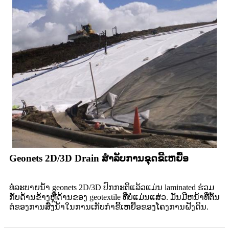
Geonets 2D/3D Drain ສໍາລັບການຂຸດຂີ້ເຫຍື້ອ
ທໍ່ລະບາຍນ້ຳ geonets 2D/3D ປົກກະຕິແລ້ວແມ່ນ laminated ຮ່ວມ
ກັບດ້ານຂ້າງຫຼືດ້ານຂອງ geotextile ທີ່ບໍ່ແມ່ນແສ່ວ. ມັນ​ມີ​ຫນ້າ​ທີ່​ຕົ້ນ​
ຕໍ​ຂອງ​ການ​ສົ່ງ​ນ​້​ໍ​າ​ໃນ​ການ​ເກັບ​ກໍາ​ຂີ້​ເຫຍື້ອ​ຂອງ​ໂຄງ​ການ​ຝັງ​ດິນ​.