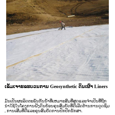
ເຂັມເຈາະຂະບວນການ Geosynthetic ດິນເຜົາ Liners
ມັນ​ເປັນ​ຜະ​ລິດ​ຕະ​ພັນ​ກັນ​ນ​້​ໍ​າ​ທີ່​ເຫມາະ​ສົມ​ທີ່​ສຸດ​ແລະ​ຈໍາ​ເປັນ​ທີ່​ຖືກ​
ນໍາ​ໃຊ້​ໃນ​ໂຄງ​ການ​ຝັງ​ດິນ​ຍ້ອນ​ຄຸນ​ສົມ​ບັດ​ທີ່​ດີ​ເລີດ​ຕ້ານ​ການ​ດູດ​ຊຶມ​
, ການ​ເສີມ​ທີ່​ດີ​ແລະ​ຄຸນ​ສົມ​ບັດ​ການ​ປົກ​ປັກ​ຮັກ​ສາ​.