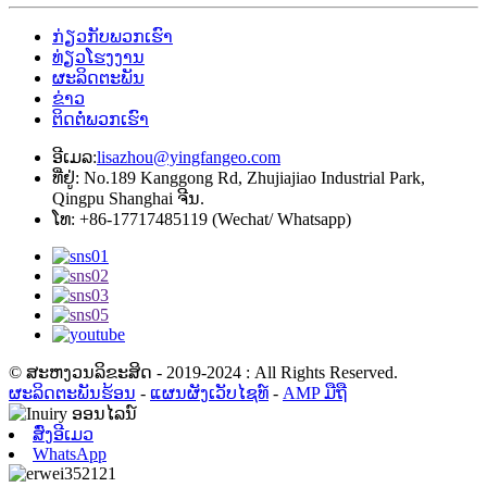
ກ່ຽວກັບພວກເຮົາ
ທ່ຽວໂຮງງານ
ຜະລິດຕະພັນ
ຂ່າວ
ຕິດຕໍ່ພວກເຮົາ
ອີເມລ:
lisazhou@yingfangeo.com
ທີ່ຢູ່: No.189 Kanggong Rd, Zhujiajiao Industrial Park,
Qingpu Shanghai ຈີນ.
ໂທ: +86-17717485119 (Wechat/ Whatsapp)
© ສະຫງວນລິຂະສິດ - 2019-2024 : All Rights Reserved.
ຜະລິດຕະພັນຮ້ອນ
-
ແຜນຜັງເວັບໄຊທ໌
-
AMP ມືຖື
ສົ່ງອີເມວ
WhatsApp