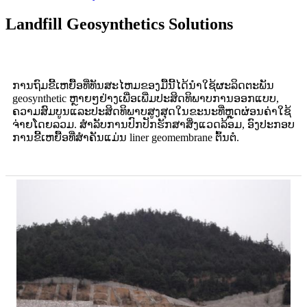
Landfill Geosynthetics Solutions
ການຖົມຂີ້ເຫຍື້ອທີ່ທັນສະໄຫມຂອງມື້ນີ້ໄດ້ນໍາໃຊ້ຜະລິດຕະພັນ
geosynthetic ຫຼາຍໆຢ່າງເພື່ອເພີ່ມປະສິດທິພາບການອອກແບບ,
ຄວາມສົມບູນແລະປະສິດທິພາບສູງສຸດໃນຂະນະທີ່ຫຼຸດຜ່ອນຄ່າໃຊ້
ຈ່າຍໂດຍລວມ. ສໍາລັບການປົກປັກຮັກສາສິ່ງແວດລ້ອມ, ອົງປະກອບ
ການຂີ້ເຫຍື້ອທີ່ສໍາຄັນແມ່ນ liner geomembrane ຕົ້ນຕໍ.