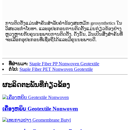
ການຕິດຕັ້ງແມ່ນສໍາຄັນສໍາລັບຄໍາຮ້ອງສະຫມັກ geosynthetics ໃນ
ວິສະວະກໍາໂຍທາ. ແລະອຸປະກອນການຕິດຕັ້ງແມ່ນກ່ຽວຂ້ອງຢ່າງ
ຫຼວງຫຼາຍກັບຄຸນນະພາບການຕິດຕັ້ງ. ດັ່ງນັ້ນ, ມັນເປັນສິ່ງສໍາຄັນທີ່
ຈະເລືອກອຸປະກອນທີ່ເຊື່ອຖືໄດ້ແລະມີຄຸນນະພາບດີ.
ທີ່ຜ່ານມາ:
Staple Fiber PP Nonwoven Geotextile
ຕໍ່ໄປ:
Staple Fiber PET Nonwoven Geotextile
ຜະລິດຕະພັນທີ່ກ່ຽວຂ້ອງ
ເຄື່ອງຫຍິບ Geotextile Nonwoven