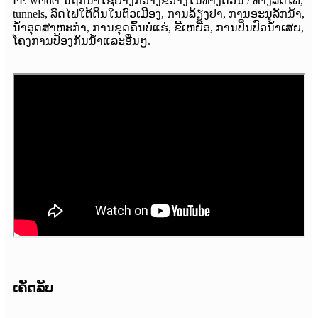
PP. welder ນີ້ຖືກນໍາໃຊ້ຢ່າງກວ້າງຂວາງໃນທາງດ່ວນ / ທາງລົດໄຟ,
tunnels, ລົດໄຟໃຕ້ດິນໃນຕົວເມືອງ, ການລ້ຽງປາ, ການອະນຸລັກນ້ໍາ,
ນ້ໍາອຸດສາຫະກໍາ, ການຂຸດຄົ້ນບໍ່ແຮ່, ຂີ້ເຫຍື້ອ, ການປິ່ນປົວນ້ໍາເສຍ,
ໂຄງການປ້ອງກັນນ້ໍາແລະອື່ນໆ.
ເຄັດລັບ