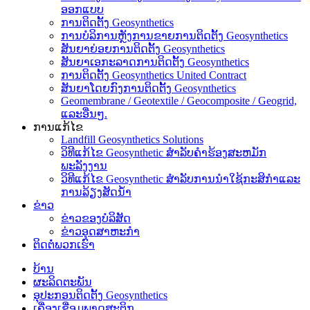
ອອກແບບ
ການຕິດຕັ້ງ Geosynthetics
ການບໍລິການຫຼັງການຂາຍການຕິດຕັ້ງ Geosynthetics
ສັນຍາຍ່ອຍການຕິດຕັ້ງ Geosynthetics
ສັນຍາເອກະລາດການຕິດຕັ້ງ Geosynthetics
ການຕິດຕັ້ງ Geosynthetics United Contract
ສັນຍາໂດຍກົງການຕິດຕັ້ງ Geosynthetics
Geomembrane / Geotextile / Geocomposite / Geogrid,
ແລະອື່ນໆ.
ການແກ້ໄຂ
Landfill Geosynthetics Solutions
ວິທີແກ້ໄຂ Geosynthetic ສໍາລັບຄໍາຮ້ອງສະຫມັກ
ພະລັງງານ
ວິທີແກ້ໄຂ Geosynthetic ສໍາລັບການນໍາໃຊ້ກະສິກໍາແລະ
ການລ້ຽງສັດນ້ໍາ
ຂ່າວ
ຂ່າວຂອງບໍລິສັດ
ຂ່າວອຸດສາຫະກໍາ
ຕິດຕໍ່ພວກເຮົາ
ບ້ານ
ຜະລິດຕະພັນ
ອຸປະກອນຕິດຕັ້ງ Geosynthetics
ເຄື່ອງເຊື່ອມພາດສະຕິກ