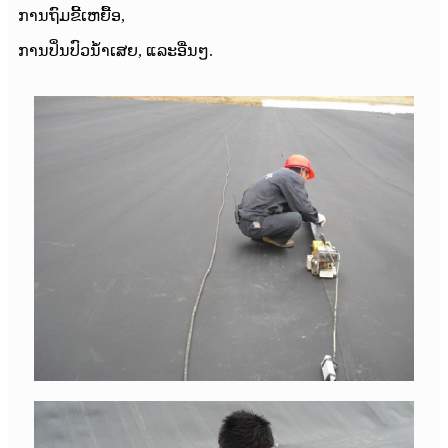
ການຖົມຂີ້ເຫຍື້ອ,
ການປິ່ນປົວນ້ໍາເສຍ, ແລະອື່ນໆ.