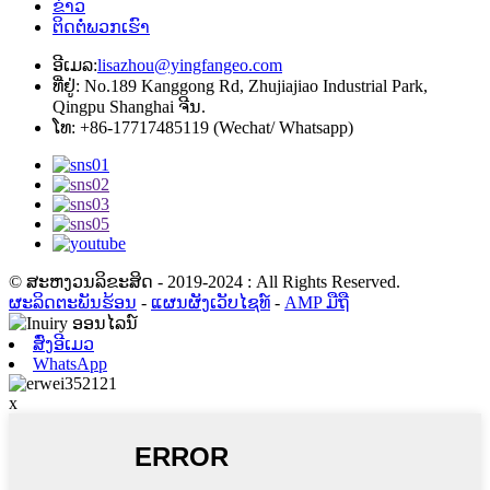
ຂ່າວ
ຕິດຕໍ່ພວກເຮົາ
ອີເມລ:
lisazhou@yingfangeo.com
ທີ່ຢູ່: No.189 Kanggong Rd, Zhujiajiao Industrial Park,
Qingpu Shanghai ຈີນ.
ໂທ: +86-17717485119 (Wechat/ Whatsapp)
© ສະຫງວນລິຂະສິດ - 2019-2024 : All Rights Reserved.
ຜະລິດຕະພັນຮ້ອນ
-
ແຜນຜັງເວັບໄຊທ໌
-
AMP ມືຖື
ສົ່ງອີເມວ
WhatsApp
x