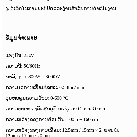
ງ. ດີເລີດໃນການປະຕິບັດແລະງ່າຍສໍາລັບການດໍາເນີນງານ.
ຂໍ້ມູນຈໍາເພາະ
ແຮງດັນ: 220v
ຄວາມຖີ່: 50/60Hz
ພະລັງງານ: 800W ~ 3000W
ຄວາມໄວການເຊື່ອມໂລຫະ: 0.5-8m / min
ອຸນຫະພູມຄວາມຮ້ອນ: 0-600 ℃
ຄວາມຫນາຂອງວັດສະດຸທີ່ຈະເຊື່ອມ: 0.2mm-3.0mm
ຄວາມກວ້າງຂອງການຊ້ອນກັນ: 100m ~ 160mm
ຄວາມກວ້າງຂອງການເຊື່ອມ: 12.5mm / 15mm × 2, ພາຍໃນ
12mm / 15mm / 20mm