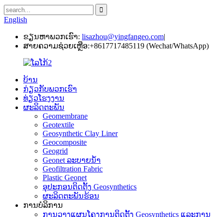
English
ຂຽນຫາພວກເຮົາ:
lisazhou@yingfangeo.com
|
ສາຍຄວາມຊ່ວຍເຫຼືອ:
+8617717485119 (Wechat/WhatsApp)
ບ້ານ
ກ່ຽວກັບພວກເຮົາ
ທ່ຽວໂຮງງານ
ຜະລິດຕະພັນ
Geomembrane
Geotextile
Geosynthetic Clay Liner
Geocomposite
Geogrid
Geonet ລະບາຍນ້ໍາ
Geofiltration Fabric
Plastic Geonet
ອຸປະກອນຕິດຕັ້ງ Geosynthetics
ຜະລິດຕະພັນຮ້ອນ
ການບໍລິການ
ການວາງແຜນໂຄງການຕິດຕັ້ງ Geosynthetics ແລະການ