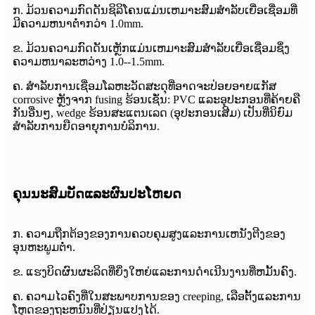
ກ. ມ້ວນຄວາມກົດດັນຊິລິໂຄນແມ່ນເຫມາະສົມສໍາລັບເຍື່ອເຊື່ອມທີ່
ມີຄວາມຫນາຕ່ໍາກວ່າ 1.0mm.
ຂ. ມ້ວນຄວາມກົດດັນເຫຼັກແມ່ນເຫມາະສົມສໍາລັບເຍື່ອເຊື່ອມຊຶ່ງ
ຄວາມຫນາລະຫວ່າງ 1.0--1.5mm.
ຄ. ສໍາລັບການເຊື່ອມໂລຫະວັດສະດຸທີ່ອາດຈະປ່ອຍອາຍແກັສ
corrosive ຫຼັງຈາກ fusing ຮ້ອນເຊັ່ນ: PVC ແລະອຸປະກອນທີ່ຄ້າຍຄື
ກັນອື່ນໆ, wedge ຮ້ອນສະແຕນເລດ (ອຸປະກອນເສີມ) ເປັນທີ່ນິຍົມ
ສໍາລັບການຍືດອາຍຸການບໍລິການ.
ຄຸນນະສົມບັດແລະຜົນປະໂຫຍດ
ກ. ຄວາມຖືກຕ້ອງຂອງການຄວບຄຸມສູງແລະການເຫນັງຕີງຂອງ
ອຸນຫະພູມຕ່ໍາ.
ຂ. ແຮງບິດຜົນຜະລິດທີ່ຍິ່ງໃຫຍ່ແລະການດໍາເນີນງານທີ່ຫມັ້ນຄົງ.
ຄ. ຄວາມ​ໄວ​ຄົງ​ທີ່​ໃນ​ສະ​ພາບ​ການ​ຂອງ creeping​, ເລືອ​ຕັ້ງ​ແລະ​ການ​
ໂຫຼດ​ຂອງ​ຖະ​ຫນົນ​ທີ່​ປ່ຽນ​ແປງ​ໄດ້​.