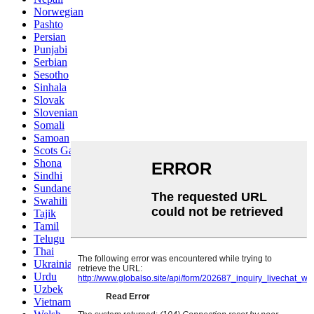
Norwegian
Pashto
Persian
Punjabi
Serbian
Sesotho
Sinhala
Slovak
Slovenian
Somali
Samoan
Scots Gaelic
Shona
Sindhi
Sundanese
Swahili
Tajik
Tamil
Telugu
Thai
Ukrainian
Urdu
Uzbek
Vietnamese