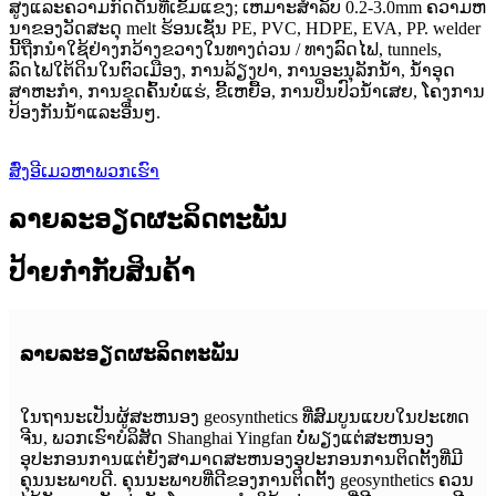
ສູງແລະຄວາມກົດດັນທີ່ເຂັ້ມແຂງ; ເຫມາະສໍາລັບ 0.2-3.0mm ຄວາມຫ
ນາຂອງວັດສະດຸ melt ຮ້ອນເຊັ່ນ PE, PVC, HDPE, EVA, PP. welder
ນີ້ຖືກນໍາໃຊ້ຢ່າງກວ້າງຂວາງໃນທາງດ່ວນ / ທາງລົດໄຟ, tunnels,
ລົດໄຟໃຕ້ດິນໃນຕົວເມືອງ, ການລ້ຽງປາ, ການອະນຸລັກນ້ໍາ, ນ້ໍາອຸດ
ສາຫະກໍາ, ການຂຸດຄົ້ນບໍ່ແຮ່, ຂີ້ເຫຍື້ອ, ການປິ່ນປົວນ້ໍາເສຍ, ໂຄງການ
ປ້ອງກັນນ້ໍາແລະອື່ນໆ.
ສົ່ງອີເມວຫາພວກເຮົາ
ລາຍລະອຽດຜະລິດຕະພັນ
ປ້າຍກຳກັບສິນຄ້າ
ລາຍ​ລະ​ອຽດ​ຜະ​ລິດ​ຕະ​ພັນ
ໃນຖານະເປັນຜູ້ສະຫນອງ geosynthetics ທີ່ສົມບູນແບບໃນປະເທດ
ຈີນ, ພວກເຮົາບໍລິສັດ Shanghai Yingfan ບໍ່ພຽງແຕ່ສະຫນອງ
ອຸປະກອນການແຕ່ຍັງສາມາດສະຫນອງອຸປະກອນການຕິດຕັ້ງທີ່ມີ
ຄຸນນະພາບດີ. ຄຸນນະພາບທີ່ດີຂອງການຕິດຕັ້ງ geosynthetics ຄວນ