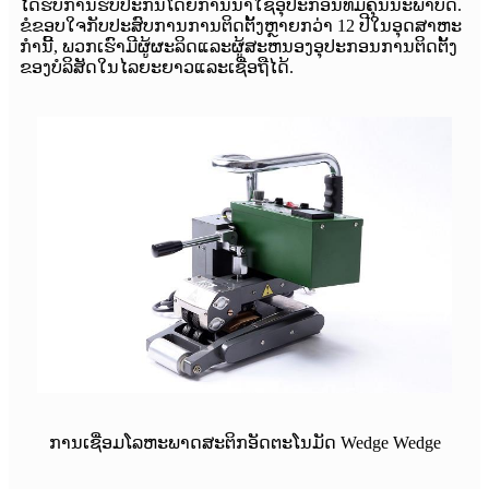
ໄດ້ຮັບການຮັບປະກັນໂດຍການນໍາໃຊ້ອຸປະກອນທີ່ມີຄຸນນະພາບດີ.
ຂໍຂອບໃຈກັບປະສົບການການຕິດຕັ້ງຫຼາຍກວ່າ 12 ປີໃນອຸດສາຫະ
ກໍານີ້, ພວກເຮົາມີຜູ້ຜະລິດແລະຜູ້ສະຫນອງອຸປະກອນການຕິດຕັ້ງ
ຂອງບໍລິສັດໃນໄລຍະຍາວແລະເຊື່ອຖືໄດ້.
ການເຊື່ອມໂລຫະພາດສະຕິກອັດຕະໂນມັດ Wedge Wedge