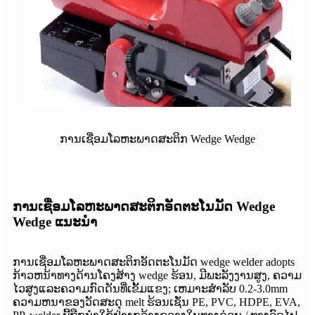
ການເຊື່ອມໂລຫະພາດສະຕິກ Wedge Wedge
ການເຊື່ອມໂລຫະພາດສະຕິກອັດຕະໂນມັດ Wedge
Wedge ແນະນໍາ
ການເຊື່ອມໂລຫະພາດສະຕິກອັດຕະໂນມັດ wedge welder adopts
ກ້າວຫນ້າທາງດ້ານໂຄງສ້າງ wedge ຮ້ອນ, ມີພະລັງງານສູງ, ຄວາມ
ໄວສູງແລະຄວາມກົດດັນທີ່ເຂັ້ມແຂງ; ເຫມາະສໍາລັບ 0.2-3.0mm
ຄວາມຫນາຂອງວັດສະດຸ melt ຮ້ອນເຊັ່ນ PE, PVC, HDPE, EVA,