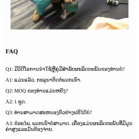
FAQ
Q1: ມີວິດີໂອການນໍາໃຊ້ຫຼືຄູ່ມືສໍາລັບຜະລິດຕະພັນຂອງທ່ານບໍ?
A1: ແມ່ນແລ້ວ, ກະລຸນາຕິດຕໍ່ພວກເຮົາ.
Q2: MOQ ຂອງທ່ານແມ່ນຫຍັງ?
A2: 1 ຊຸດ.
Q3: ທ່ານສາມາດສະຫນອງຕົວຢ່າງຟຣີໄດ້ບໍ?
A3: ຂໍອະໄພ, ພວກເຮົາບໍ່ສາມາດ. ເຄື່ອງແມ່ນຜະລິດຕະພັນທີ່ມີມູນ
ຄ່າສູງແລະມັນຕ້ອງຈ່າຍ.