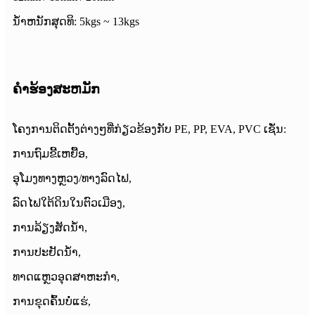
ນ້ໍາຫນັກສຸດທິ: 5kgs ~ 13kgs
ຄໍາຮ້ອງສະຫມັກ
ໂຄງການຕິດຕັ້ງຕ່າງໆທີ່ກ່ຽວຂ້ອງກັບ PE, PP, EVA, PVC ເຊັ່ນ:
ການຖົມຂີ້ເຫຍື້ອ,
ອຸໂມງທາງຫຼວງ/ທາງລົດໄຟ,
ລົດໄຟໃຕ້ດິນໃນຕົວເມືອງ,
ການລ້ຽງສັດນ້ໍາ,
ການ​ປະ​ຢັດ​ນ​້​ໍ​າ​,
ທາດ​ແຫຼວ​ອຸດ​ສາ​ຫະ​ກໍາ​,
ການຂຸດຄົ້ນບໍ່ແຮ່,