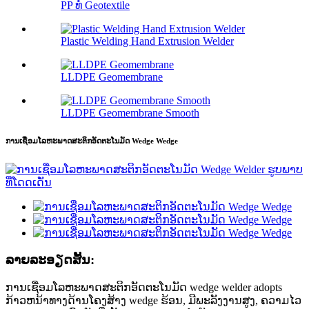
PP ທໍ Geotextile
Plastic Welding Hand Extrusion Welder
LLDPE Geomembrane
LLDPE Geomembrane Smooth
ການເຊື່ອມໂລຫະພາດສະຕິກອັດຕະໂນມັດ Wedge Wedge
ລາຍ​ລະ​ອຽດ​ສັ້ນ​:
ການເຊື່ອມໂລຫະພາດສະຕິກອັດຕະໂນມັດ wedge welder adopts
ກ້າວຫນ້າທາງດ້ານໂຄງສ້າງ wedge ຮ້ອນ, ມີພະລັງງານສູງ, ຄວາມໄວ