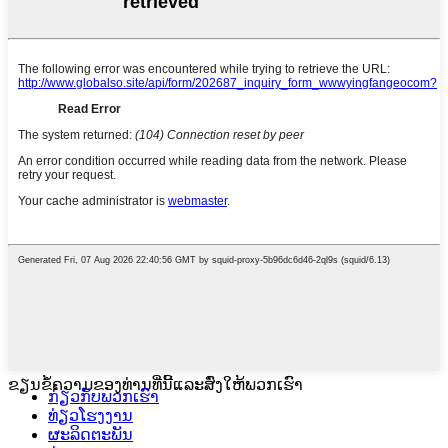
ຂຽນຂໍ້ຄວາມຂອງທ່ານທີ່ນີ້ແລະສົ່ງໃຫ້ພວກເຮົາ
ກ່ຽວກັບພວກເຮົາ
ທ່ຽວໂຮງງານ
ຜະລິດຕະພັນ