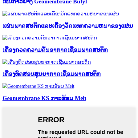
ເທບກາວຢາງ Geomembrane Butyl
ແຜ່ນພາດສະຕິກແລະເຄື່ອງວັດແທກຄວາມຫນາຂອງແຜ່ນ
ເຄື່ອງກວດຄວາມດັນອາກາດເຊື່ອມພາດສະຕິກ
ເຄື່ອງທົດສອບສູນຍາກາດເຊື່ອມພາດສະຕິກ
Geomembrane KS ກາວຮ້ອນ Melt